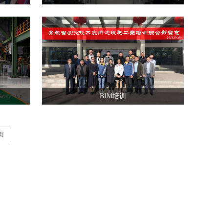
BIM培训
页