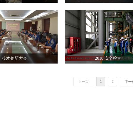
技术创新大会
2018 安全检查
上一页
1
2
下一