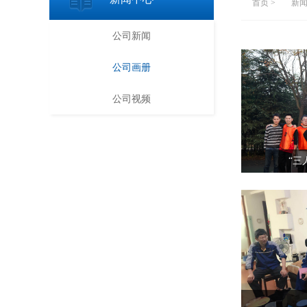
首页 >
新闻
公司新闻
公司画册
公司视频
“三